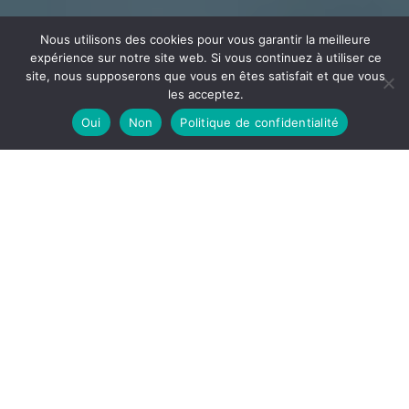
Nous utilisons des cookies pour vous garantir la meilleure
expérience sur notre site web. Si vous continuez à utiliser ce
site, nous supposerons que vous en êtes satisfait et que vous
les acceptez.
Oui
Non
Politique de confidentialité
CÂBLAGE
ECEE
Votre partenaire en câblage et assemblage implanté
dans l’Ain à la frontière de l’Auvergne Rhône Alpes et la
Bourgogne Franche-Comté
DÉCOUVRIR
ECEE, notre site de câblage est spécialisé