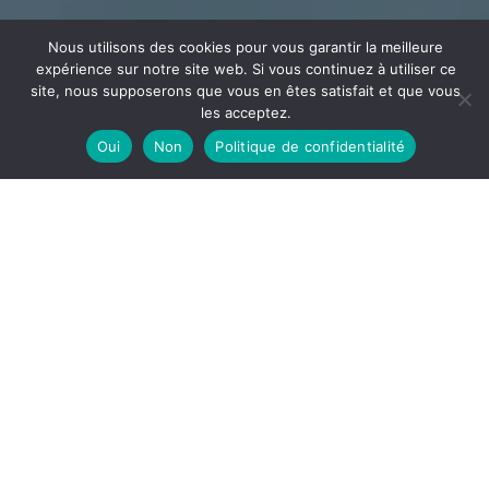
Nous utilisons des cookies pour vous garantir la meilleure
expérience sur notre site web. Si vous continuez à utiliser ce
site, nous supposerons que vous en êtes satisfait et que vous
les acceptez.
Oui
Non
Politique de confidentialité
CÂBLAGE
ECEE
Votre partenaire en câblage et assemblage implanté
dans l’Ain à la frontière de l’Auvergne Rhône Alpes et la
Bourgogne Franche-Comté
DÉCOUVRIR
ECEE, notre site de câblage est spécialisé