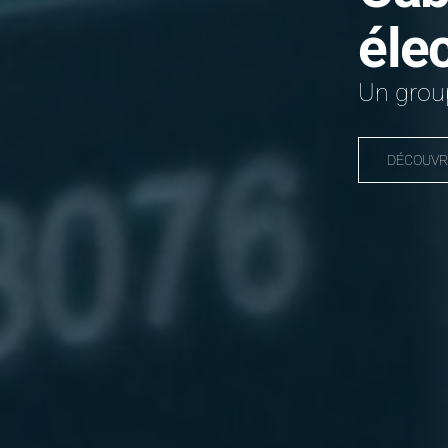
éle
Un group
DÉCOUVR