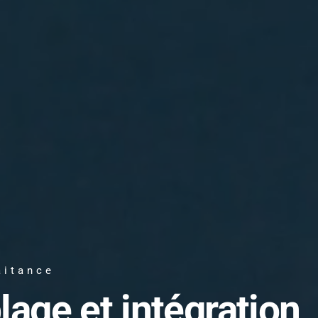
aitance
lage et intégration