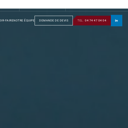
S
GROUPE
SOTRAFA
TÔLERIE
MANUSOTRA
BOBINAGE
IR-FAIRE
NOTRE ÉQUIPE
DEMANDE DE DEVIS
TEL.
04 74 47 04 04