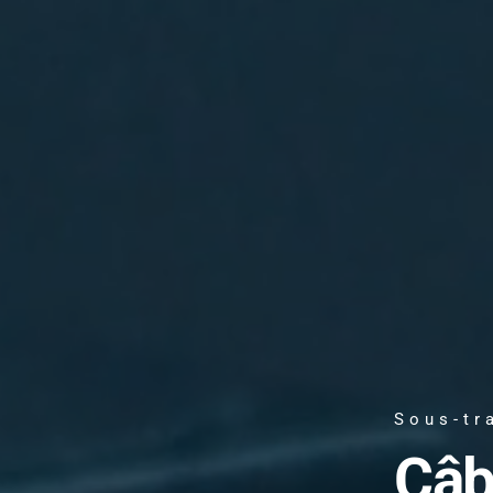
Sous-tr
Câb