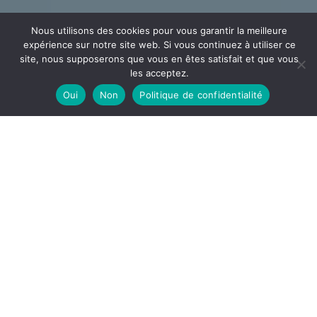
Nous utilisons des cookies pour vous garantir la meilleure
expérience sur notre site web. Si vous continuez à utiliser ce
site, nous supposerons que vous en êtes satisfait et que vous
les acceptez.
Oui
Non
Politique de confidentialité
CÂBLAGE
ECEE
Votre partenaire en câblage et assemblage implanté
dans l’Ain à la frontière de l’Auvergne Rhône Alpes et la
Bourgogne Franche-Comté
DÉCOUVRIR
ECEE, notre site de câblage est spécialisé