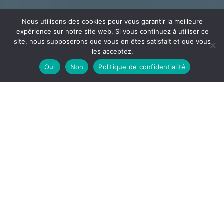
Nous utilisons des cookies pour vous garantir la meilleure
expérience sur notre site web. Si vous continuez à utiliser ce
site, nous supposerons que vous en êtes satisfait et que vous
les acceptez.
Oui
Non
Politique de confidentialité
CÂBLAGE
ECEE
Votre partenaire en câblage et assemblage implanté
dans l’Ain à la frontière de l’Auvergne Rhône Alpes et la
Bourgogne Franche-Comté
DÉCOUVRIR
ECEE, notre site de câblage est spécialisé