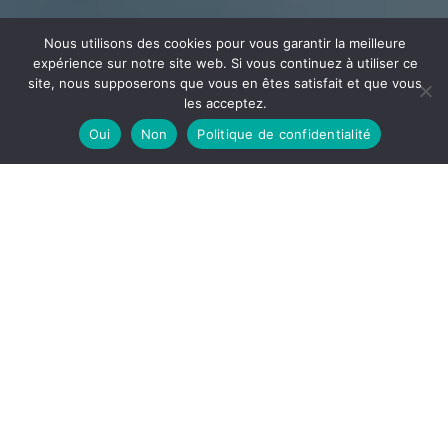
Nous utilisons des cookies pour vous garantir la meilleure
expérience sur notre site web. Si vous continuez à utiliser ce
site, nous supposerons que vous en êtes satisfait et que vous
les acceptez.
Oui
Non
Politique de confidentialité
CÂBLAGE
ECEE
Votre partenaire en câblage et assemblage implanté
dans l’Ain à la frontière de l’Auvergne Rhône Alpes et la
Bourgogne Franche-Comté
DÉCOUVRIR
ECEE, notre site de câblage est spécialisé