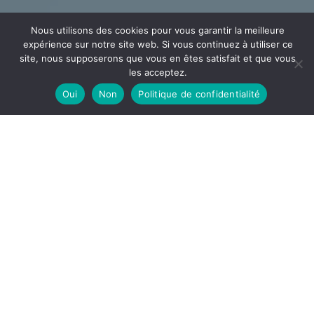
Nous utilisons des cookies pour vous garantir la meilleure
expérience sur notre site web. Si vous continuez à utiliser ce
site, nous supposerons que vous en êtes satisfait et que vous
les acceptez.
Oui
Non
Politique de confidentialité
CÂBLAGE
ECEE
Votre partenaire en câblage et assemblage implanté
dans l’Ain à la frontière de l’Auvergne Rhône Alpes et la
Bourgogne Franche-Comté
DÉCOUVRIR
ECEE, notre site de câblage est spécialisé