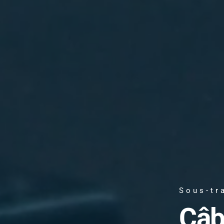
Sous-tr
Câb