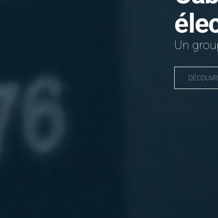
éle
Un group
DÉCOUVR