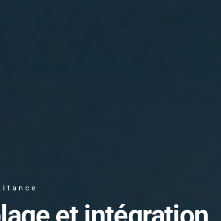
aitance
lage et intégration