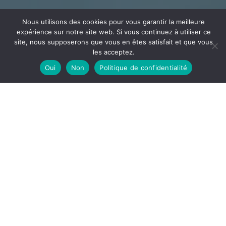
Nous utilisons des cookies pour vous garantir la meilleure
expérience sur notre site web. Si vous continuez à utiliser ce
site, nous supposerons que vous en êtes satisfait et que vous
les acceptez.
Oui
Non
Politique de confidentialité
CÂBLAGE
ECEE
Votre partenaire en câblage et assemblage implanté
dans l’Ain à la frontière de l’Auvergne Rhône Alpes et la
Bourgogne Franche-Comté
DÉCOUVRIR
ECEE, notre site de câblage est spécialisé