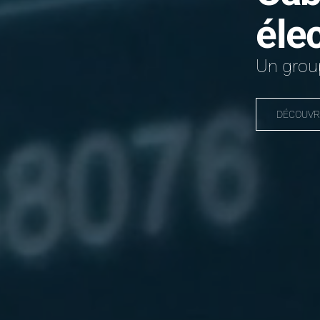
éle
Un group
DÉCOUVR