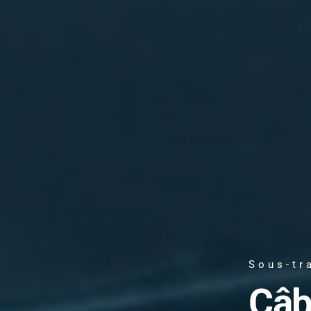
Sous-tr
Câb