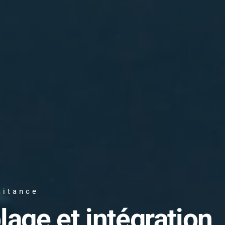
aitance
lage et intégration