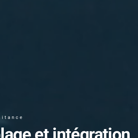
aitance
lage et intégration