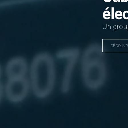
éle
Un group
DÉCOUVR