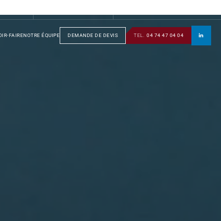
S
GROUPE
SOTRAFA
TÔLERIE
MANUSOTRA
BOBINAGE
IR-FAIRE
NOTRE ÉQUIPE
DEMANDE DE DEVIS
TEL.
04 74 47 04 04