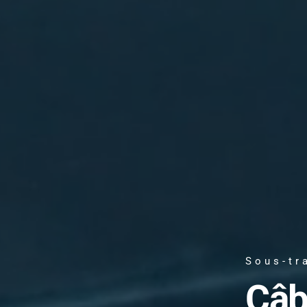
Sous-tr
Câb