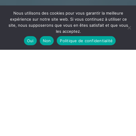
Nous utilisons des cookies pour vous garantir la meilleure
expérience sur notre site web. Si vous continuez à utiliser ce
site, nous supposerons que vous en êtes satisfait et que vous
les acceptez.
Oui
Non
Politique de confidentialité
CÂBLAGE
ECEE
Votre partenaire en câblage et assemblage implanté
dans l’Ain à la frontière de l’Auvergne Rhône Alpes et la
Bourgogne Franche-Comté
DÉCOUVRIR
ECEE, notre site de câblage est spécialisé