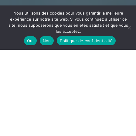
Nous utilisons des cookies pour vous garantir la meilleure
expérience sur notre site web. Si vous continuez à utiliser ce
site, nous supposerons que vous en êtes satisfait et que vous
les acceptez.
Oui
Non
Politique de confidentialité
CÂBLAGE
ECEE
Votre partenaire en câblage et assemblage implanté
dans l’Ain à la frontière de l’Auvergne Rhône Alpes et la
Bourgogne Franche-Comté
DÉCOUVRIR
ECEE, notre site de câblage est spécialisé