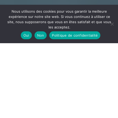
Nous utilisons des cookies pour vous garantir la meilleure
expérience sur notre site web. Si vous continuez à utiliser ce
site, nous supposerons que vous en êtes satisfait et que vous
les acceptez.
Oui
Non
Politique de confidentialité
CÂBLAGE
ECEE
Votre partenaire en câblage et assemblage implanté
dans l’Ain à la frontière de l’Auvergne Rhône Alpes et la
Bourgogne Franche-Comté
DÉCOUVRIR
ECEE, notre site de câblage est spécialisé