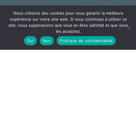
Nous utilisons des cookies pour vous garantir la meilleure
expérience sur notre site web. Si vous continuez à utiliser ce
site, nous supposerons que vous en êtes satisfait et que vous
les acceptez.
Oui
Non
Politique de confidentialité
CÂBLAGE
ECEE
Votre partenaire en câblage et assemblage implanté
dans l’Ain à la frontière de l’Auvergne Rhône Alpes et la
Bourgogne Franche-Comté
DÉCOUVRIR
ECEE, notre site de câblage est spécialisé