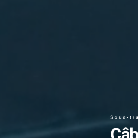
Sous-tr
Câb