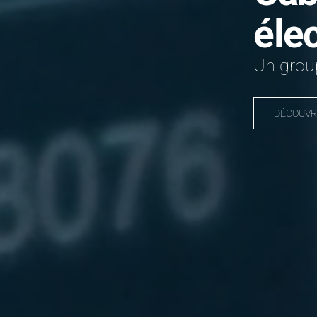
éle
Un group
DÉCOUVR