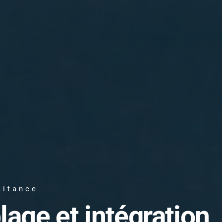
aitance
lage et intégration