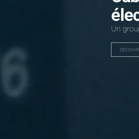
éle
Un group
DÉCOUVR