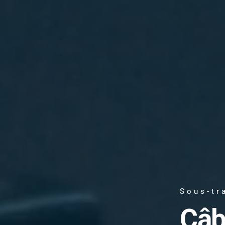
Sous-tr
Câb