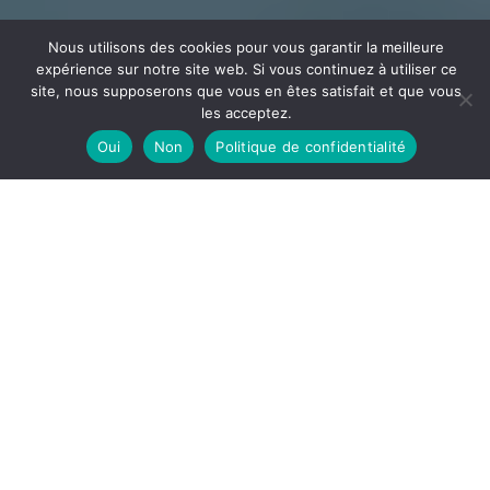
Nous utilisons des cookies pour vous garantir la meilleure
expérience sur notre site web. Si vous continuez à utiliser ce
site, nous supposerons que vous en êtes satisfait et que vous
les acceptez.
Oui
Non
Politique de confidentialité
CÂBLAGE
ECEE
Votre partenaire en câblage et assemblage implanté
dans l’Ain à la frontière de l’Auvergne Rhône Alpes et la
Bourgogne Franche-Comté
DÉCOUVRIR
ECEE, notre site de câblage est spécialisé