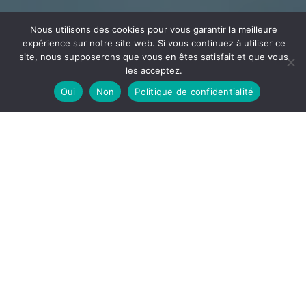
Nous utilisons des cookies pour vous garantir la meilleure
expérience sur notre site web. Si vous continuez à utiliser ce
site, nous supposerons que vous en êtes satisfait et que vous
les acceptez.
Oui
Non
Politique de confidentialité
CÂBLAGE
ECEE
Votre partenaire en câblage et assemblage implanté
dans l’Ain à la frontière de l’Auvergne Rhône Alpes et la
Bourgogne Franche-Comté
DÉCOUVRIR
ECEE, notre site de câblage est spécialisé