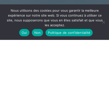
Nous utilisons des cookies pour vous garantir la meilleure
expérience sur notre site web. Si vous continuez à utiliser ce
site, nous supposerons que vous en êtes satisfait et que vous
les acceptez.
Oui
Non
Politique de confidentialité
CÂBLAGE
ECEE
Votre partenaire en câblage et assemblage implanté
dans l’Ain à la frontière de l’Auvergne Rhône Alpes et la
Bourgogne Franche-Comté
DÉCOUVRIR
ECEE, notre site de câblage est spécialisé