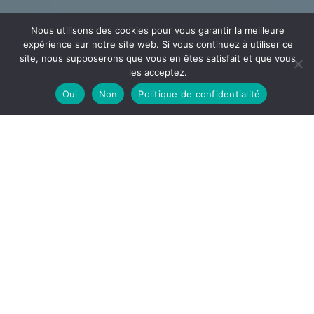
Nous utilisons des cookies pour vous garantir la meilleure
expérience sur notre site web. Si vous continuez à utiliser ce
site, nous supposerons que vous en êtes satisfait et que vous
les acceptez.
Oui
Non
Politique de confidentialité
CÂBLAGE
ECEE
Votre partenaire en câblage et assemblage implanté
dans l’Ain à la frontière de l’Auvergne Rhône Alpes et la
Bourgogne Franche-Comté
DÉCOUVRIR
ECEE, notre site de câblage est spécialisé