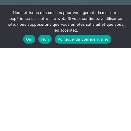
Nous utilisons des cookies pour vous garantir la meilleure
expérience sur notre site web. Si vous continuez à utiliser ce
site, nous supposerons que vous en êtes satisfait et que vous
les acceptez.
Oui
Non
Politique de confidentialité
CÂBLAGE
ECEE
Votre partenaire en câblage et assemblage implanté
dans l’Ain à la frontière de l’Auvergne Rhône Alpes et la
Bourgogne Franche-Comté
DÉCOUVRIR
ECEE, notre site de câblage est spécialisé