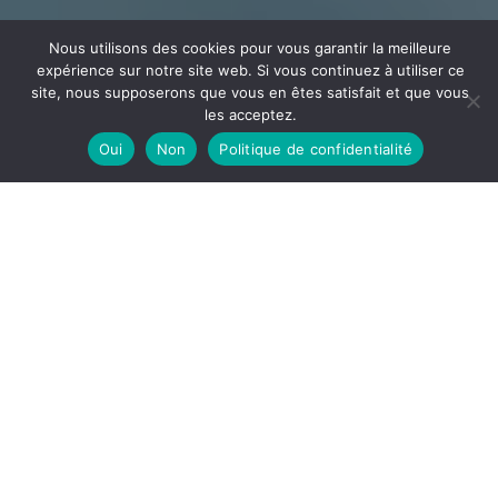
Nous utilisons des cookies pour vous garantir la meilleure
expérience sur notre site web. Si vous continuez à utiliser ce
site, nous supposerons que vous en êtes satisfait et que vous
les acceptez.
Oui
Non
Politique de confidentialité
CÂBLAGE
ECEE
Votre partenaire en câblage et assemblage implanté
dans l’Ain à la frontière de l’Auvergne Rhône Alpes et la
Bourgogne Franche-Comté
DÉCOUVRIR
ECEE, notre site de câblage est spécialisé