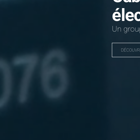
éle
Un group
DÉCOUVR