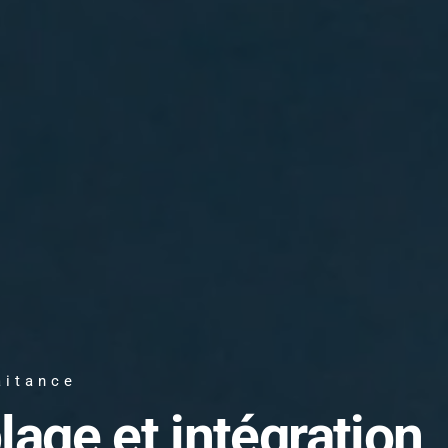
aitance
lage et intégration