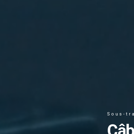
Sous-tr
Câb