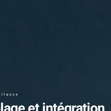
aitance
lage et intégration