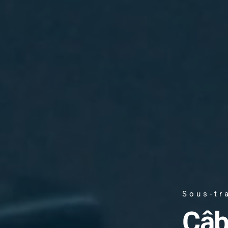
Sous-tr
Câb