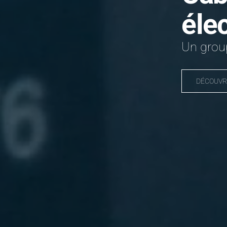
éle
Un group
DÉCOUVR