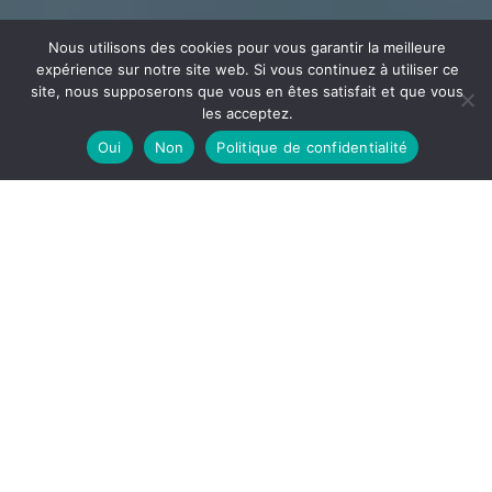
Nous utilisons des cookies pour vous garantir la meilleure
expérience sur notre site web. Si vous continuez à utiliser ce
site, nous supposerons que vous en êtes satisfait et que vous
les acceptez.
Oui
Non
Politique de confidentialité
CÂBLAGE
ECEE
Votre partenaire en câblage et assemblage implanté
dans l’Ain à la frontière de l’Auvergne Rhône Alpes et la
Bourgogne Franche-Comté
DÉCOUVRIR
ECEE, notre site de câblage est spécialisé