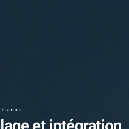
aitance
lage et intégration