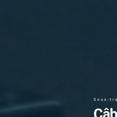
Sous-tr
Câb