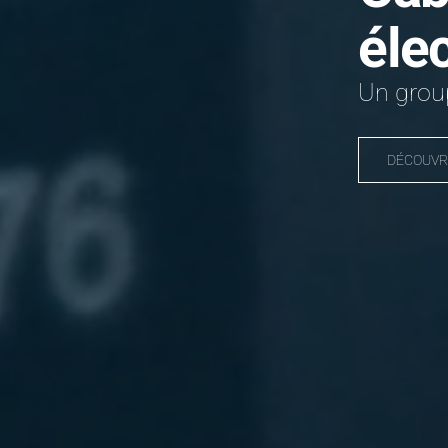
éle
Un group
DÉCOUVR