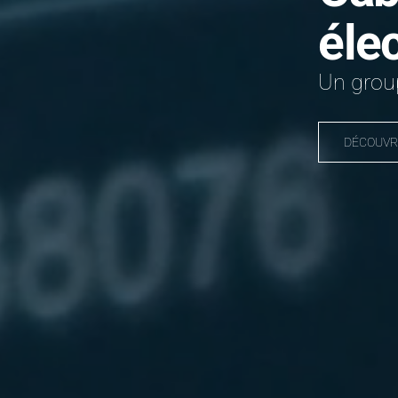
éle
Un group
DÉCOUVR