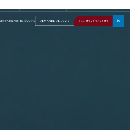
S
GROUPE
SOTRAFA
TÔLERIE
MANUSOTRA
BOBINAGE
IR-FAIRE
NOTRE ÉQUIPE
DEMANDE DE DEVIS
TEL.
04 74 47 04 04