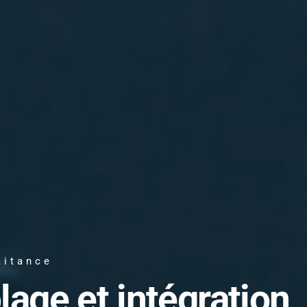
aitance
lage et intégration