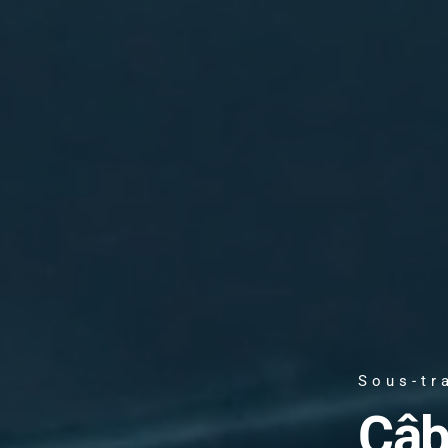
Sous-tr
Câb