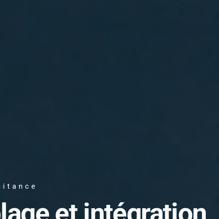
aitance
lage et intégration