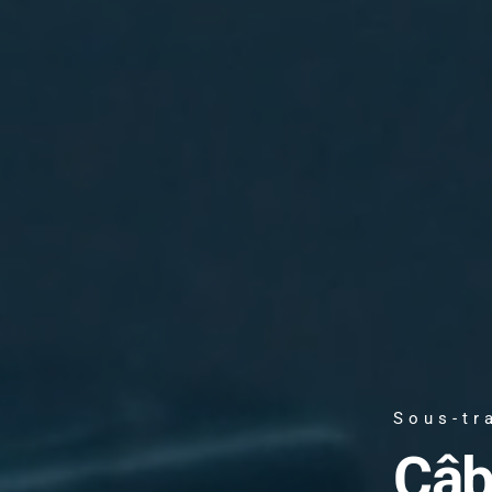
Sous-tr
Câb