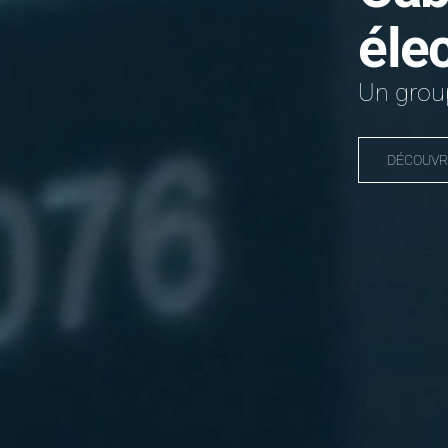
éle
Un group
DÉCOUVR