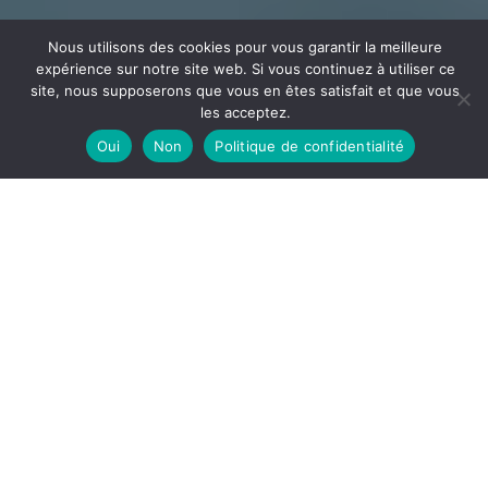
Nous utilisons des cookies pour vous garantir la meilleure
expérience sur notre site web. Si vous continuez à utiliser ce
site, nous supposerons que vous en êtes satisfait et que vous
les acceptez.
Oui
Non
Politique de confidentialité
CÂBLAGE
ECEE
Votre partenaire en câblage et assemblage implanté
dans l’Ain à la frontière de l’Auvergne Rhône Alpes et la
Bourgogne Franche-Comté
DÉCOUVRIR
ECEE, notre site de câblage est spécialisé