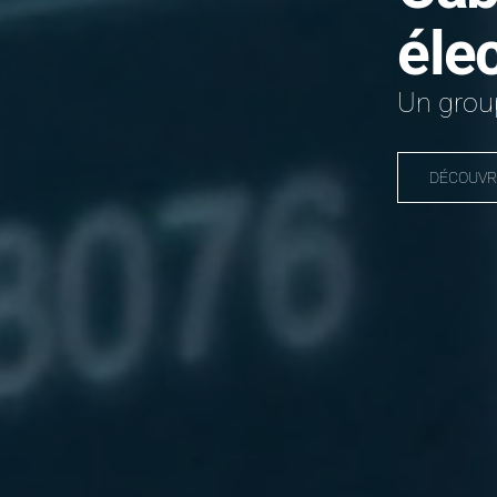
éle
Un group
DÉCOUVR