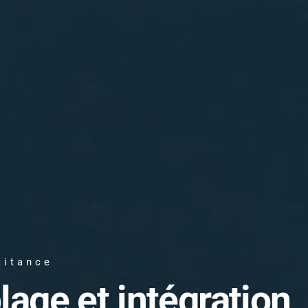
aitance
lage et intégration