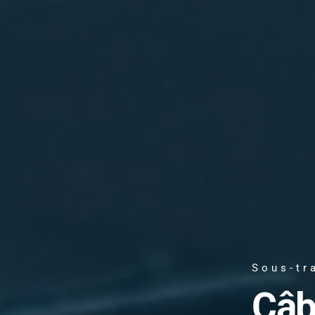
Sous-tr
Câb