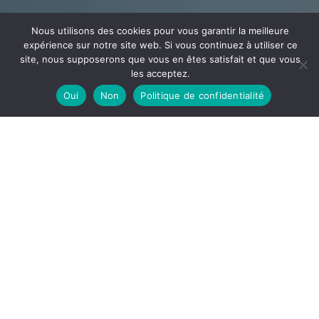
Nous utilisons des cookies pour vous garantir la meilleure
expérience sur notre site web. Si vous continuez à utiliser ce
site, nous supposerons que vous en êtes satisfait et que vous
les acceptez.
Oui
Non
Politique de confidentialité
CÂBLAGE
ECEE
Votre partenaire en câblage et assemblage implanté
dans l’Ain à la frontière de l’Auvergne Rhône Alpes et la
Bourgogne Franche-Comté
DÉCOUVRIR
ECEE, notre site de câblage est spécialisé