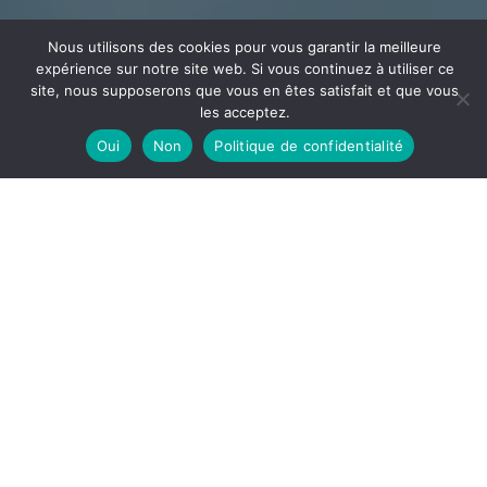
Nous utilisons des cookies pour vous garantir la meilleure
expérience sur notre site web. Si vous continuez à utiliser ce
site, nous supposerons que vous en êtes satisfait et que vous
les acceptez.
Oui
Non
Politique de confidentialité
CÂBLAGE
ECEE
Votre partenaire en câblage et assemblage implanté
dans l’Ain à la frontière de l’Auvergne Rhône Alpes et la
Bourgogne Franche-Comté
DÉCOUVRIR
ECEE, notre site de câblage est spécialisé