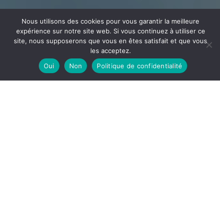
Nous utilisons des cookies pour vous garantir la meilleure
expérience sur notre site web. Si vous continuez à utiliser ce
site, nous supposerons que vous en êtes satisfait et que vous
les acceptez.
Oui
Non
Politique de confidentialité
CÂBLAGE
ECEE
Votre partenaire en câblage et assemblage implanté
dans l’Ain à la frontière de l’Auvergne Rhône Alpes et la
Bourgogne Franche-Comté
DÉCOUVRIR
ECEE, notre site de câblage est spécialisé