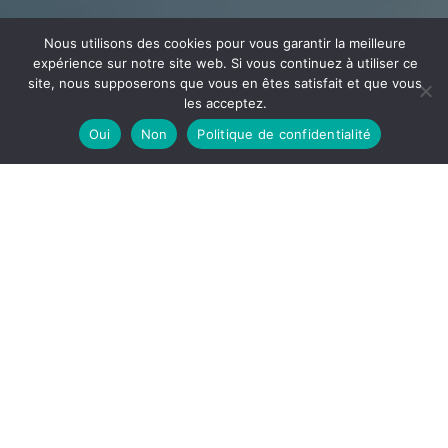
Nous utilisons des cookies pour vous garantir la meilleure
expérience sur notre site web. Si vous continuez à utiliser ce
site, nous supposerons que vous en êtes satisfait et que vous
les acceptez.
Oui
Non
Politique de confidentialité
CÂBLAGE
ECEE
Votre partenaire en câblage et assemblage implanté
dans l’Ain à la frontière de l’Auvergne Rhône Alpes et la
Bourgogne Franche-Comté
DÉCOUVRIR
ECEE, notre site de câblage est spécialisé