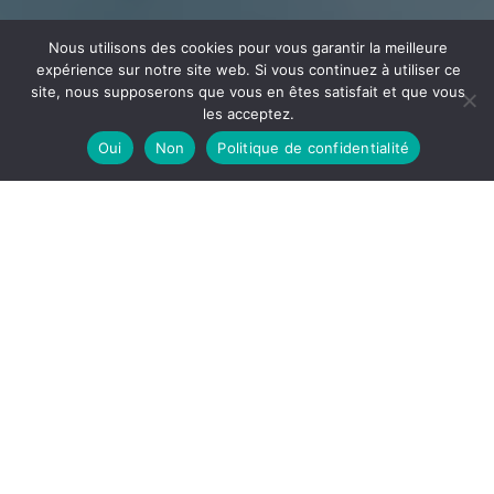
Nous utilisons des cookies pour vous garantir la meilleure
expérience sur notre site web. Si vous continuez à utiliser ce
site, nous supposerons que vous en êtes satisfait et que vous
les acceptez.
Oui
Non
Politique de confidentialité
CÂBLAGE
ECEE
Votre partenaire en câblage et assemblage implanté
dans l’Ain à la frontière de l’Auvergne Rhône Alpes et la
Bourgogne Franche-Comté
DÉCOUVRIR
ECEE, notre site de câblage est spécialisé