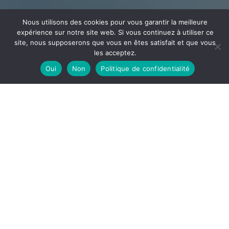
Nous utilisons des cookies pour vous garantir la meilleure
expérience sur notre site web. Si vous continuez à utiliser ce
site, nous supposerons que vous en êtes satisfait et que vous
les acceptez.
Oui
Non
Politique de confidentialité
CÂBLAGE
ECEE
Votre partenaire en câblage et assemblage implanté
dans l’Ain à la frontière de l’Auvergne Rhône Alpes et la
Bourgogne Franche-Comté
DÉCOUVRIR
ECEE, notre site de câblage est spécialisé