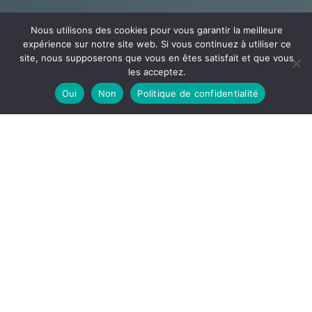
Nous utilisons des cookies pour vous garantir la meilleure
expérience sur notre site web. Si vous continuez à utiliser ce
site, nous supposerons que vous en êtes satisfait et que vous
les acceptez.
Oui
Non
Politique de confidentialité
CÂBLAGE
ECEE
Votre partenaire en câblage et assemblage implanté
dans l’Ain à la frontière de l’Auvergne Rhône Alpes et la
Bourgogne Franche-Comté
DÉCOUVRIR
ECEE, notre site de câblage est spécialisé